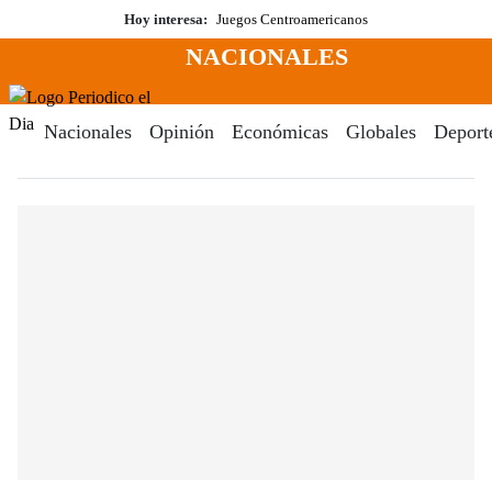
Saltar
Hoy interesa:
Juegos Centroamericanos
al
NACIONALES
contenido
Menú
Periodico El Dia Digital
Nacionales
Opinión
Económicas
Globales
Deport