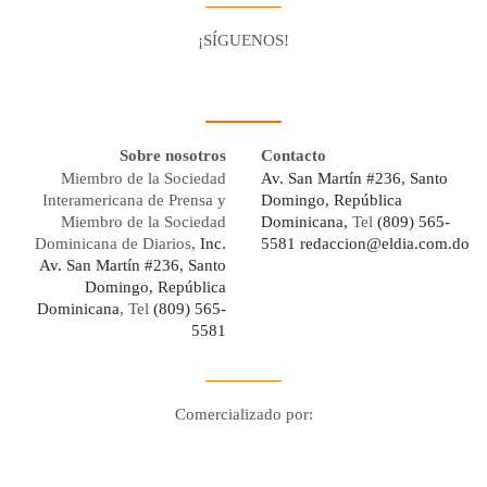
¡SÍGUENOS!
Facebook
Youtube
Twitter X
Instagram
Whatsapp
Sobre nosotros
Contacto
Miembro de la Sociedad
Av. San Martín #236, Santo
Interamericana de Prensa y
Domingo, República
Miembro de la Sociedad
Dominicana,
Tel
(809) 565-
Dominicana de Diarios,
Inc.
5581
redaccion@eldia.com.do
Av. San Martín #236, Santo
Domingo, República
Dominicana
, Tel
(809) 565-
5581
Comercializado por:
Digo Network