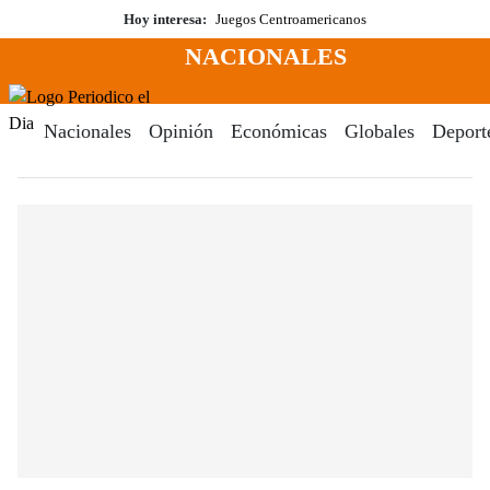
Saltar
Hoy interesa:
Juegos Centroamericanos
al
NACIONALES
contenido
Menú
Periodico El Dia Digital
Nacionales
Opinión
Económicas
Globales
Deport