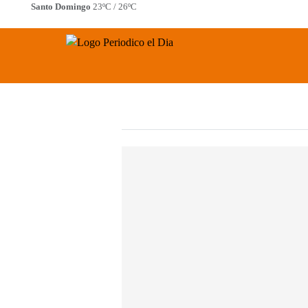
Saltar
Santo Domingo
23ºC / 26ºC
al
Periodico El Dia Digital
contenido
Menú