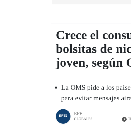
Crece el cons
bolsitas de ni
joven, según
La OMS pide a los países
para evitar mensajes atr
EFE
T
GLOBALES