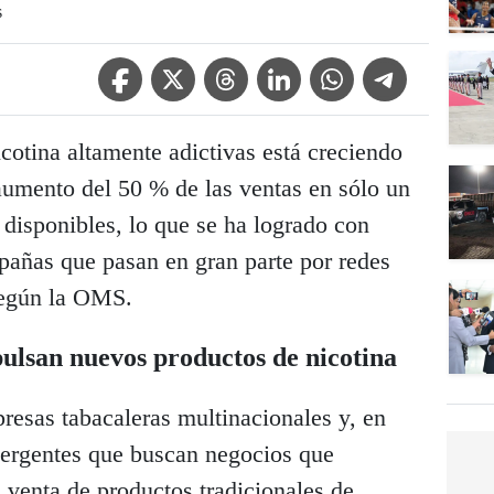
s
Facebook Icon
Twitter Icon
Threads Icon
Linkedin Icon
WhatsApp Icon
Telegram Icon
cotina altamente adictivas está creciendo
aumento del 50 % de las ventas en sólo un
 disponibles, lo que se ha logrado con
pañas que pasan en gran parte por redes
 según la OMS.
ulsan nuevos productos de nicotina
resas tabacaleras multinacionales y, en
rgentes que buscan negocios que
a venta de productos tradicionales de