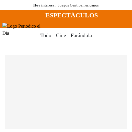
Saltar
Hoy interesa:
Juegos Centroamericanos
al
ESPECTÁCULOS
contenido
Menú
Periodico El Dia Digital
Todo
Cine
Farándula