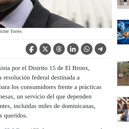
itchie Torres
Facebook Icon
Twitter Icon
Threads Icon
Linkedin Icon
WhatsApp Icon
Telegram Icon
ista por el Distrito 15 de El Bronx,
a resolución federal destinada a
 para los consumidores frente a prácticas
mesas, un servicio del que dependen
ntes, incluidas miles de dominicanas,
s queridos.