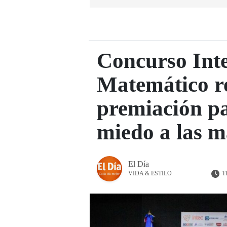
Concurso Int
Matemático re
premiación pa
miedo a las m
El Día
T
VIDA & ESTILO