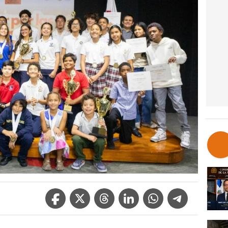
Facebook Icon
Twitter Icon
Threads Icon
Linkedin Icon
WhatsApp Icon
Telegram Icon