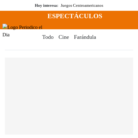
Saltar
Hoy interesa:
Juegos Centroamericanos
al
ESPECTÁCULOS
contenido
Menú
Periodico El Dia Digital
Todo
Cine
Farándula