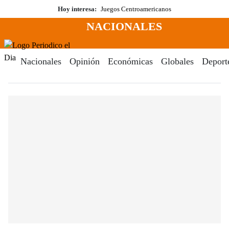
Saltar
Hoy interesa:
Juegos Centroamericanos
al
NACIONALES
contenido
Menú
Periodico El Dia Digital
Nacionales
Opinión
Económicas
Globales
Deport