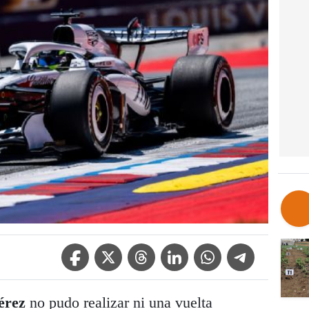
Facebook Icon
Twitter Icon
Threads Icon
Linkedin Icon
WhatsApp Icon
Telegram Icon
érez
no pudo realizar ni una vuelta