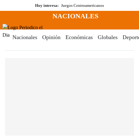
Saltar
Hoy interesa:
Juegos Centroamericanos
al
NACIONALES
contenido
Menú
Periodico El Dia Digital
Nacionales
Opinión
Económicas
Globales
Deport