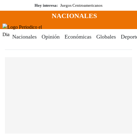
Saltar
Hoy interesa:
Juegos Centroamericanos
al
NACIONALES
contenido
Menú
Periodico El Dia Digital
Nacionales
Opinión
Económicas
Globales
Deport