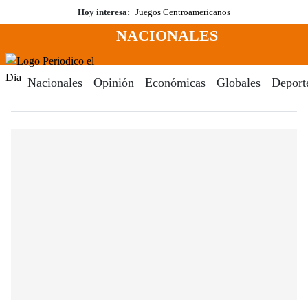
Saltar
Hoy interesa:
Juegos Centroamericanos
al
NACIONALES
contenido
Menú
Periodico El Dia Digital
Nacionales
Opinión
Económicas
Globales
Deport