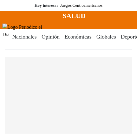
Saltar
Hoy interesa:
Juegos Centroamericanos
al
SALUD
contenido
Menú
Periodico El Dia Digital
Nacionales
Opinión
Económicas
Globales
Deport