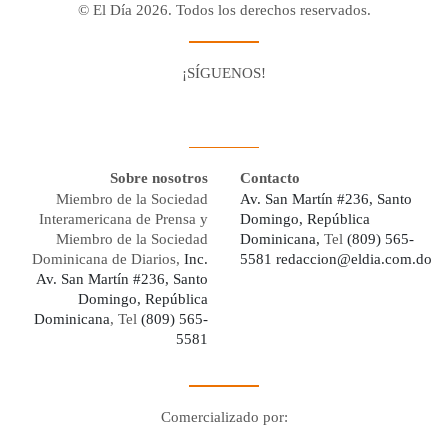
© El Día 2026. Todos los derechos reservados.
¡SÍGUENOS!
Facebook
Youtube
Twitter X
Instagram
Whatsapp
Sobre nosotros
Contacto
Miembro de la Sociedad
Av. San Martín #236, Santo
Interamericana de Prensa y
Domingo, República
Miembro de la Sociedad
Dominicana,
Tel
(809) 565-
Dominicana de Diarios,
Inc.
5581
redaccion@eldia.com.do
Av. San Martín #236, Santo
Domingo, República
Dominicana
, Tel
(809) 565-
5581
Comercializado por:
Digo Network