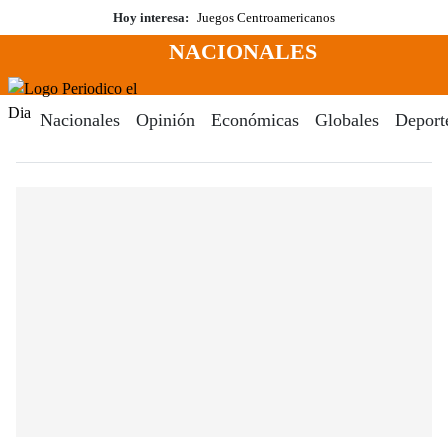
Saltar
Hoy interesa:
Juegos Centroamericanos
al
NACIONALES
contenido
Menú
Periodico El Dia Digital
Nacionales
Opinión
Económicas
Globales
Deport