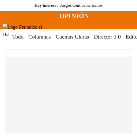
Saltar
Hoy interesa:
Juegos Centroamericanos
al
OPINIÓN
contenido
Menú
Periodico El Dia Digital
Todo
Columnas
Cuentas Claras
Director 3.0
Edito