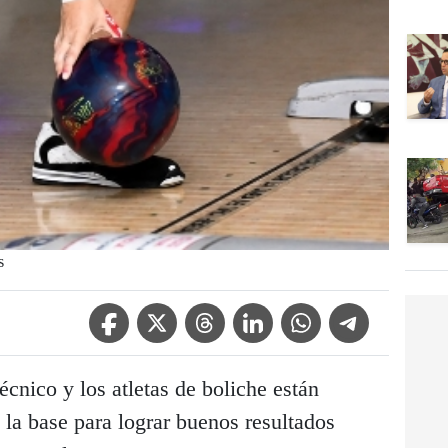
s
Facebook Icon
Twitter Icon
Threads Icon
Linkedin Icon
WhatsApp Icon
Telegram Icon
écnico y los atletas de boliche están
s la base para lograr buenos resultados