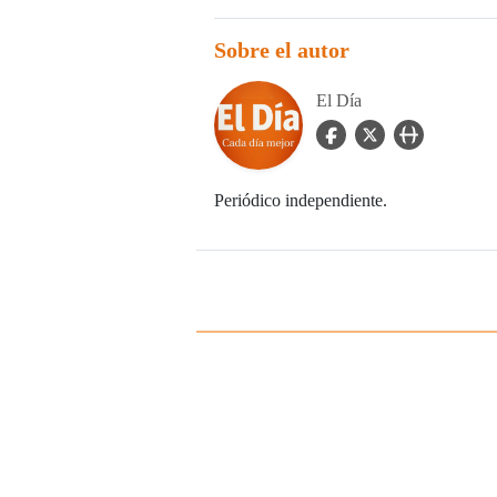
Sobre el autor
El Día
facebook Icon
twitter Icon
user_url Icon
Periódico independiente.