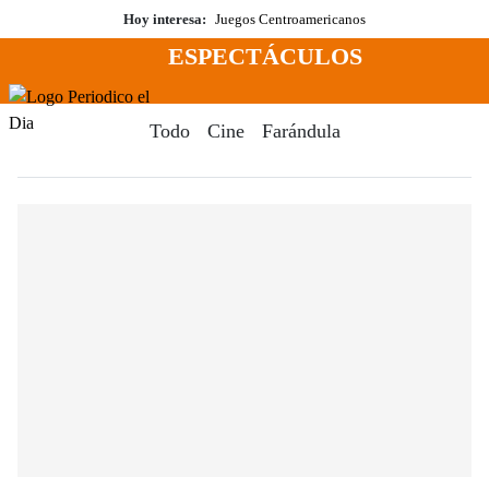
Saltar
Hoy interesa:
Juegos Centroamericanos
al
ESPECTÁCULOS
contenido
Menú
Periodico El Dia Digital
Todo
Cine
Farándula