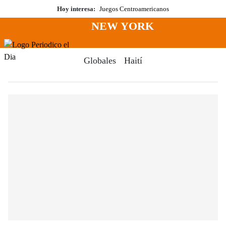
Saltar
Hoy interesa:
Juegos Centroamericanos
al
NEW YORK
contenido
Menú
Periodico El Dia Digital
Globales
Haití