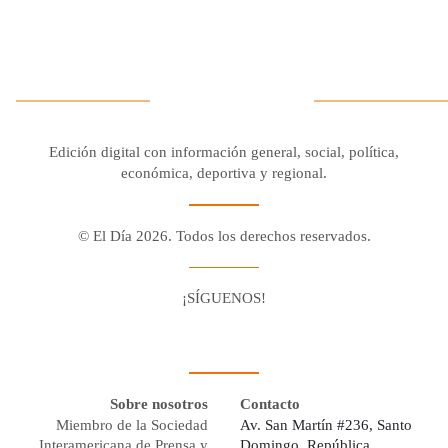
Edición digital con información general, social, política,
económica, deportiva y regional.
© El Día 2026. Todos los derechos reservados.
¡SÍGUENOS!
Facebook
Youtube
Twitter X
Instagram
Whatsapp
Sobre nosotros
Contacto
Miembro de la Sociedad
Av. San Martín #236, Santo
Interamericana de Prensa y
Domingo, República