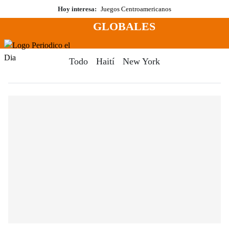
Saltar
Hoy interesa:
Juegos Centroamericanos
al
GLOBALES
contenido
Menú
Periodico El Dia Digital
Todo
Haití
New York