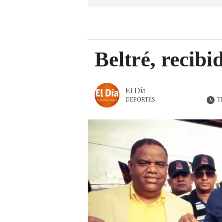
Beltré, recib
El Día
T
DEPORTES