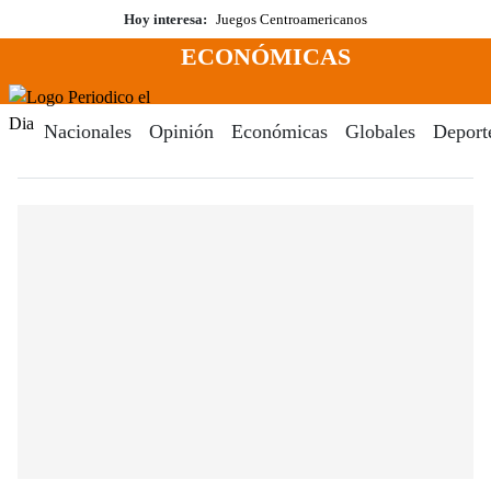
Saltar
Hoy interesa:
Juegos Centroamericanos
al
ECONÓMICAS
contenido
Menú
Periodico El Dia Digital
Nacionales
Opinión
Económicas
Globales
Deport