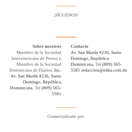
¡SÍGUENOS!
Facebook
Youtube
Twitter X
Instagram
Whatsapp
Sobre nosotros
Contacto
Miembro de la Sociedad
Av. San Martín #236, Santo
Interamericana de Prensa y
Domingo, República
Miembro de la Sociedad
Dominicana,
Tel
(809) 565-
Dominicana de Diarios,
Inc.
5581
redaccion@eldia.com.do
Av. San Martín #236, Santo
Domingo, República
Dominicana
, Tel
(809) 565-
5581
Comercializado por:
Digo Network