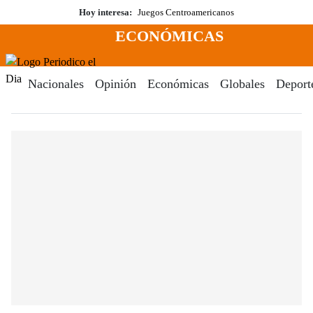
Saltar
Hoy interesa:
Juegos Centroamericanos
al
ECONÓMICAS
contenido
Menú
Periodico El Dia Digital
Nacionales
Opinión
Económicas
Globales
Deport