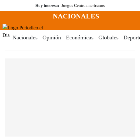
Saltar
Hoy interesa:
Juegos Centroamericanos
al
NACIONALES
contenido
Menú
Periodico El Dia Digital
Nacionales
Opinión
Económicas
Globales
Deport