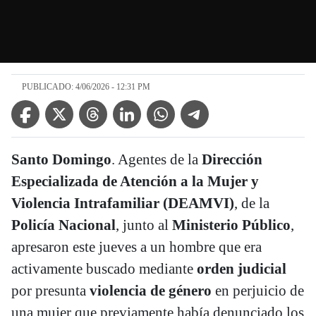
PUBLICADO: 4/06/2026 - 12:31 PM
Facebook Icon
Twitter Icon
Threads Icon
Linkedin Icon
WhatsApp Icon
Telegram Icon
Santo Domingo
. Agentes de la
Dirección
Especializada de Atención a la Mujer y
Violencia Intrafamiliar (DEAMVI)
, de la
Policía Nacional
, junto al
Ministerio Público
,
apresaron este jueves a un hombre que era
activamente buscado mediante
orden judicial
por presunta
violencia de género
en perjuicio de
una mujer que previamente había denunciado los