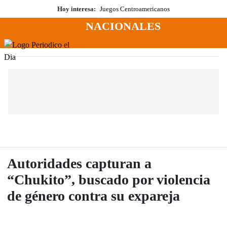
Saltar
Hoy interesa:
Juegos Centroamericanos
al
NACIONALES
contenido
Menú
Periodico El Dia Digital
Autoridades capturan a
“Chukito”, buscado por violencia
de género contra su expareja