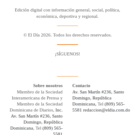
Edición digital con información general, social, política,
económica, deportiva y regional.
© El Día 2026. Todos los derechos reservados.
¡SÍGUENOS!
Facebook
Youtube
Twitter X
Instagram
Whatsapp
Sobre nosotros
Contacto
Miembro de la Sociedad
Av. San Martín #236, Santo
Interamericana de Prensa y
Domingo, República
Miembro de la Sociedad
Dominicana,
Tel
(809) 565-
Dominicana de Diarios,
Inc.
5581
redaccion@eldia.com.do
Av. San Martín #236, Santo
Domingo, República
Dominicana
, Tel
(809) 565-
5581