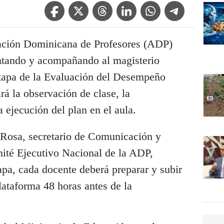
Facebook Icon
Twitter Icon
Threads Icon
Linkedin Icon
WhatsApp Icon
Telegram Icon
ación Dominicana de Profesores (ADP)
ntando y acompañando al magisterio
 etapa de la Evaluación del Desempeño
á la observación de clase, la
 ejecución del plan en el aula.
 Rosa, secretario de Comunicación y
ité Ejecutivo Nacional de la ADP,
tapa, cada docente deberá preparar y subir
plataforma 48 horas antes de la