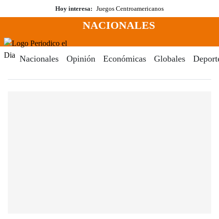
Saltar
Hoy interesa:
Juegos Centroamericanos
al
NACIONALES
contenido
Menú
Periodico El Dia Digital
Nacionales
Opinión
Económicas
Globales
Deport