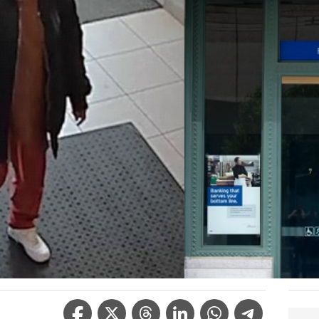
Facebook Icon
Twitter Icon
Threads Icon
Linkedin Icon
WhatsApp Icon
Telegram Icon