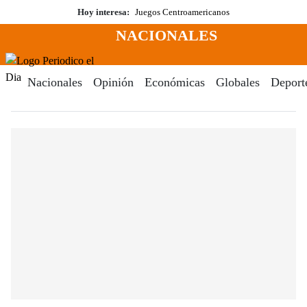
Saltar
Hoy interesa:
Juegos Centroamericanos
al
NACIONALES
contenido
Menú
Periodico El Dia Digital
Nacionales
Opinión
Económicas
Globales
Deport