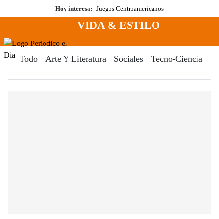
Saltar
Hoy interesa:
Juegos Centroamericanos
al
VIDA & ESTILO
contenido
Menú
Periodico El Dia Digital
Todo
Arte Y Literatura
Sociales
Tecno-Ciencia