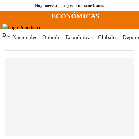
Saltar
Hoy interesa:
Juegos Centroamericanos
al
ECONÓMICAS
contenido
Menú
Periodico El Dia Digital
Nacionales
Opinión
Económicas
Globales
Deport