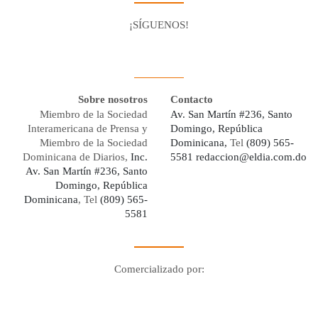
¡SÍGUENOS!
Facebook
Youtube
Twitter X
Instagram
Whatsapp
Sobre nosotros
Contacto
Miembro de la Sociedad
Av. San Martín #236, Santo
Interamericana de Prensa y
Domingo, República
Miembro de la Sociedad
Dominicana,
Tel
(809) 565-
Dominicana de Diarios,
Inc.
5581
redaccion@eldia.com.do
Av. San Martín #236, Santo
Domingo, República
Dominicana
, Tel
(809) 565-
5581
Comercializado por:
Digo Network