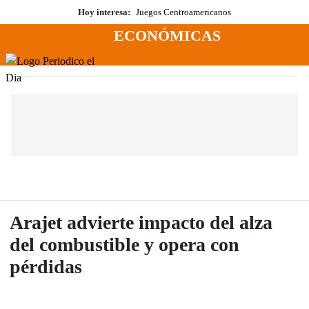
Saltar
Hoy interesa:
Juegos Centroamericanos
al
ECONÓMICAS
contenido
Menú
Periodico El Dia Digital
Arajet advierte impacto del alza
del combustible y opera con
pérdidas