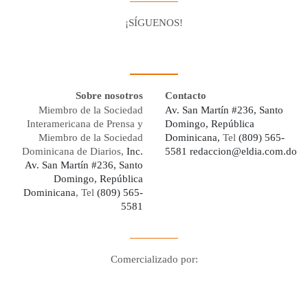
¡SÍGUENOS!
Facebook
Youtube
Twitter X
Instagram
Whatsapp
Sobre nosotros
Contacto
Miembro de la Sociedad
Av. San Martín #236, Santo
Interamericana de Prensa y
Domingo, República
Miembro de la Sociedad
Dominicana,
Tel
(809) 565-
Dominicana de Diarios,
Inc.
5581
redaccion@eldia.com.do
Av. San Martín #236, Santo
Domingo, República
Dominicana
, Tel
(809) 565-
5581
Comercializado por:
Digo Network