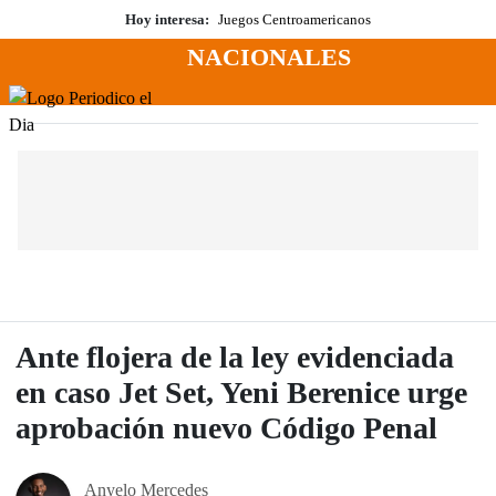
Saltar
Hoy interesa:
Juegos Centroamericanos
al
NACIONALES
contenido
Menú
Periodico El Dia Digital
Ante flojera de la ley evidenciada
en caso Jet Set, Yeni Berenice urge
aprobación nuevo Código Penal
Anyelo Mercedes