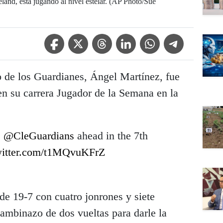
and, está jugando al nivel estelar. (AP Photo/Sue
Facebook Icon
Twitter Icon
Threads Icon
Linkedin Icon
WhatsApp Icon
Telegram Icon
 de los Guardianes, Ángel Martínez, fue
en su carrera Jugador de la Semana en la
e
@CleGuardians
ahead in the 7th
witter.com/t1MQvuKFrZ
de 19-7 con cuatro jonrones y siete
ambinazo de dos vueltas para darle la