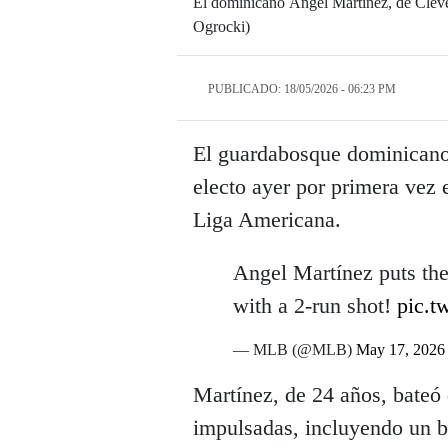
El dominicano Ángel Martínez, de Clevel
Ogrocki)
PUBLICADO: 18/05/2026 - 06:23 PM
El guardabosque dominicano
electo ayer por primera vez 
Liga Americana.
Angel Martínez puts th
with a 2-run shot!
pic.t
— MLB (@MLB)
May 17, 2026
Martínez, de 24 años, bateó 
impulsadas, incluyendo un b