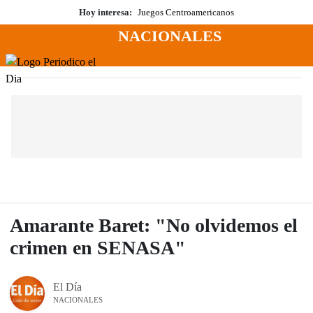
Saltar
Hoy interesa:
Juegos Centroamericanos
al
NACIONALES
contenido
Menú
Periodico El Dia Digital
Amarante Baret: "No olvidemos el
crimen en SENASA"
El Día
NACIONALES