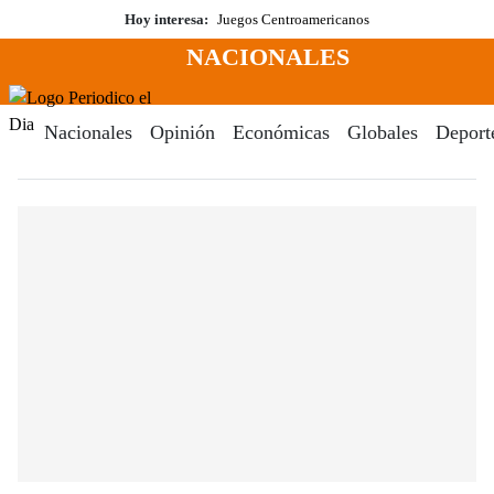
Saltar
Hoy interesa:
Juegos Centroamericanos
al
NACIONALES
contenido
Menú
Periodico El Dia Digital
Nacionales
Opinión
Económicas
Globales
Deport