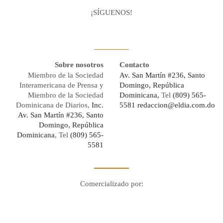
¡SÍGUENOS!
Facebook
Youtube
Twitter X
Instagram
Whatsapp
Sobre nosotros
Contacto
Miembro de la Sociedad
Av. San Martín #236, Santo
Interamericana de Prensa y
Domingo, República
Miembro de la Sociedad
Dominicana,
Tel
(809) 565-
Dominicana de Diarios,
Inc.
5581
redaccion@eldia.com.do
Av. San Martín #236, Santo
Domingo, República
Dominicana
, Tel
(809) 565-
5581
Comercializado por:
Digo Network