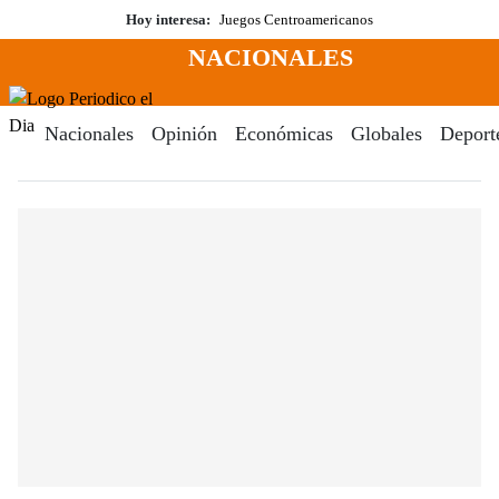
Saltar
Hoy interesa:
Juegos Centroamericanos
al
NACIONALES
contenido
Menú
Periodico El Dia Digital
Nacionales
Opinión
Económicas
Globales
Deport