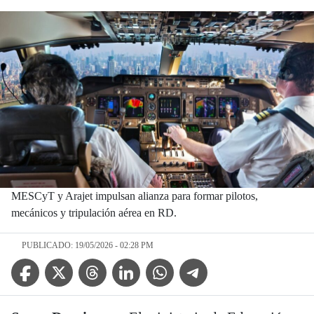
MESCyT y Arajet impulsan alianza para formar pilotos,
mecánicos y tripulación aérea en RD.
PUBLICADO: 19/05/2026 - 02:28 PM
Facebook Icon
Twitter Icon
Threads Icon
Linkedin Icon
WhatsApp Icon
Telegram Icon