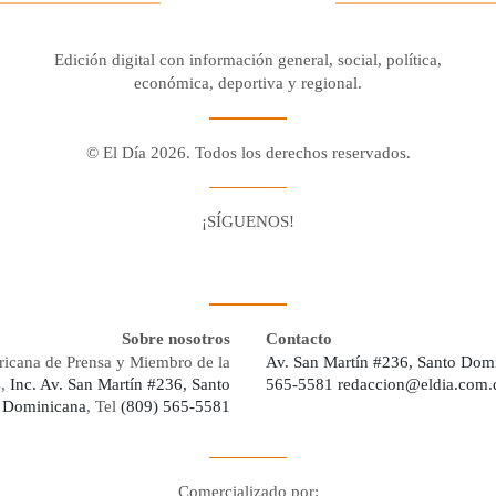
Edición digital con información general, social, política,
económica, deportiva y regional.
© El Día 2026. Todos los derechos reservados.
¡SÍGUENOS!
Facebook
Youtube
Twitter X
Instagram
Whatsapp
Sobre nosotros
Contacto
ricana de Prensa y Miembro de la
Av. San Martín #236, Santo Dom
s,
Inc. Av. San Martín #236, Santo
565-5581
redaccion@eldia.com.
 Dominicana
, Tel
(809) 565-5581
Comercializado por: