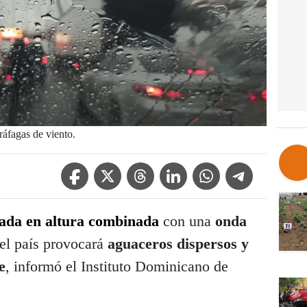
áfagas de viento.
Facebook Icon
Twitter Icon
Threads Icon
Linkedin Icon
WhatsApp Icon
Telegram Icon
ada en altura combinada
con una
onda
del país provocará
aguaceros dispersos y
e
, informó el Instituto Dominicano de