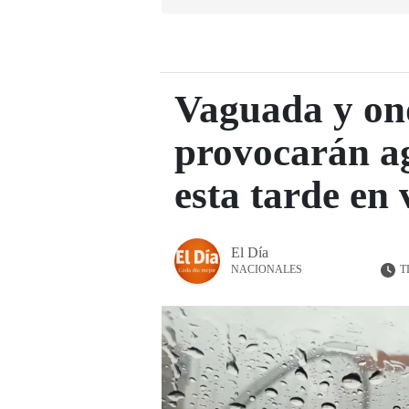
Vaguada y ond
provocarán ag
esta tarde en 
El Día
T
NACIONALES