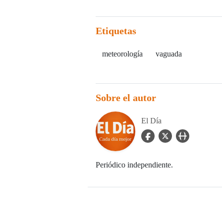
Etiquetas
meteorología
vaguada
Sobre el autor
El Día
facebook Icon
twitter Icon
user_url Icon
Periódico independiente.