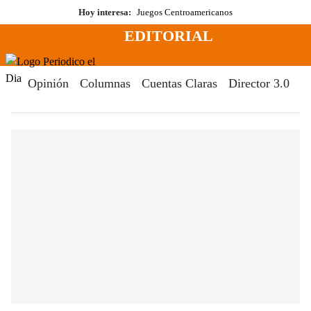
Saltar
Hoy interesa:
Juegos Centroamericanos
al
EDITORIAL
contenido
Menú
Periodico El Dia Digital
Opinión
Columnas
Cuentas Claras
Director 3.0