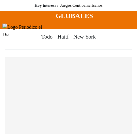
Saltar
Hoy interesa:
Juegos Centroamericanos
al
GLOBALES
contenido
Menú
Periodico El Dia Digital
Todo
Haití
New York