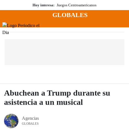
Saltar
Hoy interesa:
Juegos Centroamericanos
al
GLOBALES
contenido
Menú
Periodico El Dia Digital
Abuchean a Trump durante su
asistencia a un musical
Agencias
GLOBALES