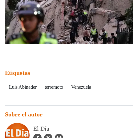
Etiquetas
Luis Abinader
terremoto
Venezuela
Sobre el autor
El Día
facebook Icon
twitter Icon
user_url Icon