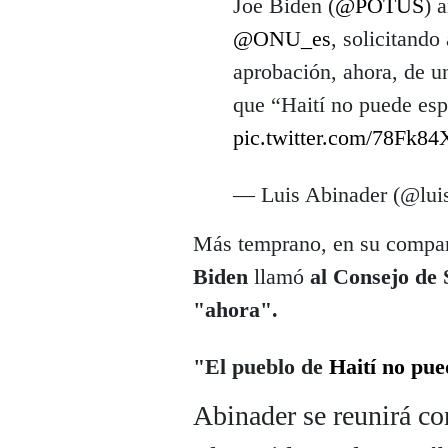
Joe Biden (
@POTUS
) 
@ONU_es
, solicitando
aprobación, ahora, de u
que “Haití no puede esp
pic.twitter.com/78Fk
— Luis Abinader (@lui
Más temprano, en su compar
Biden
llamó
al Consejo de 
"ahora".
"El pueblo de
Haití no pu
Abinader se reunirá co