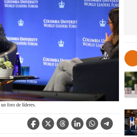
un foro de líderes.
Facebook Icon
Twitter Icon
Threads Icon
Linkedin Icon
WhatsApp Icon
Telegram Icon