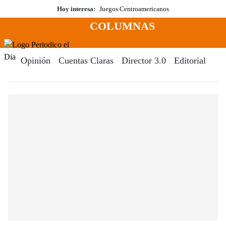
Saltar
Hoy interesa:
Juegos Centroamericanos
al
COLUMNAS
contenido
Menú
Periodico El Dia Digital
Opinión
Cuentas Claras
Director 3.0
Editorial