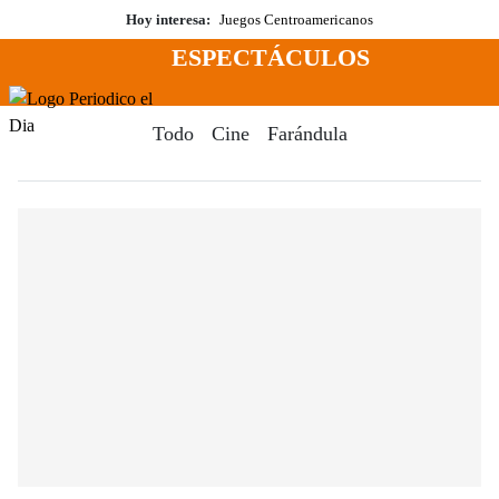
Saltar
Hoy interesa:
Juegos Centroamericanos
al
ESPECTÁCULOS
contenido
Menú
Periodico El Dia Digital
Todo
Cine
Farándula