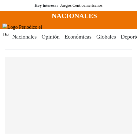
Saltar
Hoy interesa:
Juegos Centroamericanos
al
NACIONALES
contenido
Menú
Periodico El Dia Digital
Nacionales
Opinión
Económicas
Globales
Deport