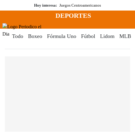
Saltar
Hoy interesa:
Juegos Centroamericanos
al
DEPORTES
contenido
Menú
Periodico El Dia Digital
Todo
Boxeo
Fórmula Uno
Fútbol
Lidom
MLB