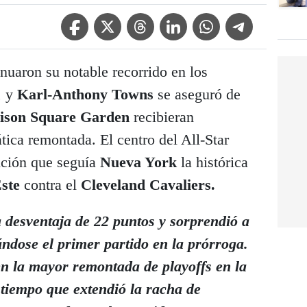
Facebook Icon
Twitter Icon
Threads Icon
Linkedin Icon
WhatsApp Icon
Telegram Icon
nuaron su notable recorrido en los
, y
Karl-Anthony Towns
se aseguró de
ison Square Garden
recibieran
tica remontada. El centro del All-Star
fición que seguía
Nueva York
la histórica
Este
contra el
Cleveland Cavaliers.
desventaja de 22 puntos y sorprendió a
ándose el primer partido en la prórroga.
en la mayor remontada de playoffs en la
l tiempo que extendió la racha de