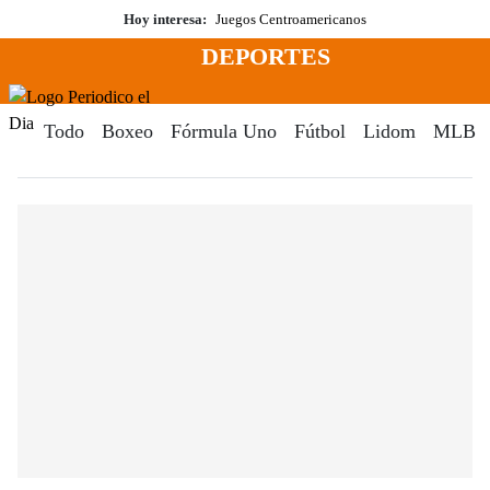
Saltar
Hoy interesa:
Juegos Centroamericanos
al
DEPORTES
contenido
Menú
Periodico El Dia Digital
Todo
Boxeo
Fórmula Uno
Fútbol
Lidom
MLB