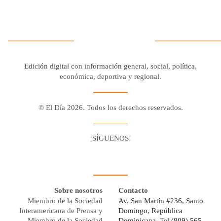
Edición digital con información general, social, política,
económica, deportiva y regional.
© El Día 2026. Todos los derechos reservados.
¡SÍGUENOS!
Facebook
Youtube
Twitter X
Instagram
Whatsapp
Sobre nosotros
Contacto
Miembro de la Sociedad
Av. San Martín #236, Santo
Interamericana de Prensa y
Domingo, República
Miembro de la Sociedad
Dominicana,
Tel
(809) 565-