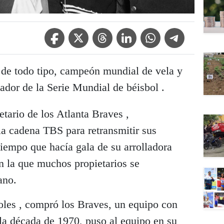
Facebook Icon
Twitter Icon
Threads Icon
Linkedin Icon
WhatsApp Icon
Telegram Icon
a de todo tipo, campeón mundial de vela y
ador de la Serie Mundial de béisbol .
etario de los Atlanta Braves ,
la cadena TBS para retransmitir sus
 tiempo que hacía gala de su arrolladora
n la que muchos propietarios se
ano.
coles , compró los Braves, un equipo con
la década de 1970, puso al equipo en su