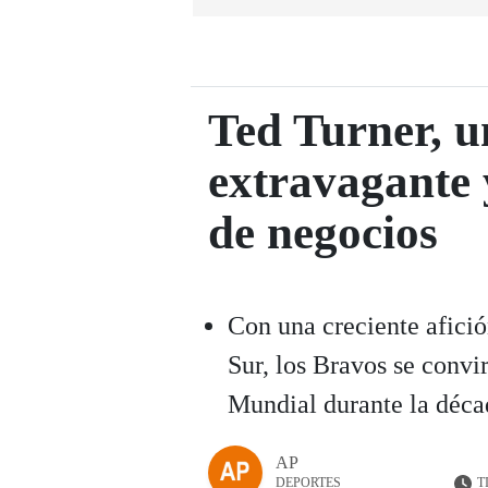
Ted Turner, u
extravagante 
de negocios
Con una creciente afici
Sur, los Bravos se convi
Mundial durante la déca
AP
T
DEPORTES